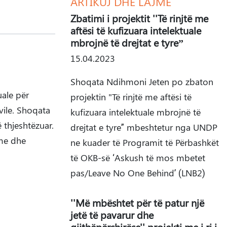
ARTIKUJ DHE LAJME
Zbatimi i projektit ''Të rinjtë me
aftësi të kufizuara intelektuale
mbrojnë të drejtat e tyre”
15.04.2023
Shoqata Ndihmoni Jeten po zbaton
uale për
projektin "Të rinjtë me aftësi të
vile. Shoqata
kufizuara intelektuale mbrojnë të
 thjeshtëzuar.
drejtat e tyre” mbeshtetur nga UNDP
hme dhe
ne kuader të Programit të Përbashkët
të OKB-së ‘Askush të mos mbetet
pas/Leave No One Behind’ (LNB2)
''Më mbështet për të patur një
jetë të pavarur dhe
gjithëpërshirëse'' projekti me i ri i