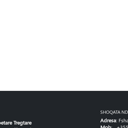
SHOQATA ND
Adresa
: Fsh
tare Tregtare
Mob
: +355