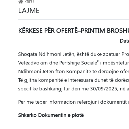
KREU
LAJME
KËRKESE PËR OFERTË–PRINTIM BROSH
Data
Shoqata Ndihmoni Jetën, është duke zbatuar Projek
Vetëadvokim dhe Përfshirje Sociale” i mbështetur
Ndihmoni Jetën fton Kompanitë të dërgojnë ofert
Të gjitha kompanitë e interesuara duhet të dorëz
specifike bashkangjitur deri më 30/09/2025, në a
Per me teper informacion referojuni dokumentit
Shkarko Dokumentin e plotë