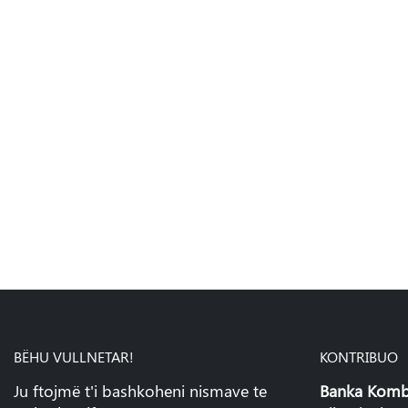
BËHU VULLNETAR!
KONTRIBUO
Ju ftojmë t'i bashkoheni nismave te
Banka Kombe