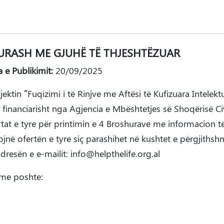
URASH ME GJUHË TË THJESHTËZUAR
 e Publikimit:
20/09/2025
tin “Fuqizimi i të Rinjve me Aftësi të Kufizuara Intelekt
 financiarisht nga Agjencia e Mbështetjes së Shoqërisë Ci
at e tyre për printimin e 4 Broshurave me informacion të
ojnë ofertën e tyre siç parashihet në kushtet e përgjiths
dresën e e-mailit:
info@helpthelife.org.al
 me poshte: