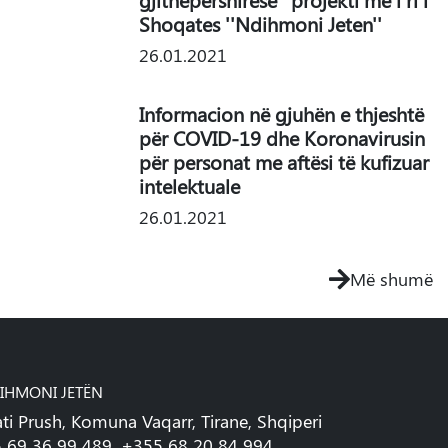
Shoqates ''Ndihmoni Jeten''
26.01.2021
Informacion në gjuhën e thjeshtë
për COVID-19 dhe Koronavirusin
për personat me aftësi të kufizuar
intelektuale
26.01.2021
Më shumë
IHMONI JETËN
ati Prush, Komuna Vaqarr, Tirane, Shqiperi
 69 36 99 489, +355 68 20 84 994