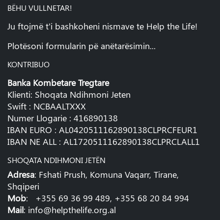
BËHU VULLNETAR!
Ju ftojmë t'i bashkoheni nismave te Help the Life!
Plotësoni formularin pë anëtarësimin...
KONTRIBUO
Banka Kombetare Tregtare
Klienti: Shoqata Ndihmoni Jeten
Swift : NCBAALTXXX
Numer Llogarie : 416890138
IBAN EURO : AL0420511162890138CLPRCFEUR1
IBAN NE ALL : AL1720511162890138CLPRCLALL1
SHOQATA NDIHMONI JETËN
Adresa
: Fshati Prush, Komuna Vaqarr, Tirane,
Shqiperi
Mob
: +355 69 36 99 489, +355 68 20 84 994
Mail
:
info@helpthelife.org.al