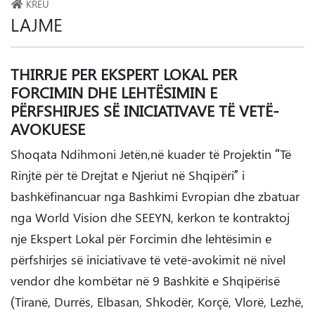
KREU
LAJME
THIRRJE PER EKSPERT LOKAL PER
FORCIMIN DHE LEHTËSIMIN E
PËRFSHIRJES SË INICIATIVAVE TË VETË-
AVOKUESE
Shoqata Ndihmoni Jetën,në kuader të Projektin “Të
Rinjtë për të Drejtat e Njeriut në Shqipëri” i
bashkëfinancuar nga Bashkimi Evropian dhe zbatuar
nga World Vision dhe SEEYN, kerkon te kontraktoj
nje Ekspert Lokal për Forcimin dhe lehtësimin e
përfshirjes së iniciativave të vetë-avokimit në nivel
vendor dhe kombëtar në 9 Bashkitë e Shqipërisë
(Tiranë, Durrës, Elbasan, Shkodër, Korçë, Vlorë, Lezhë,